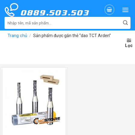
Skip
to
content
Tìm
kiếm:
Trang chủ
/
Sản phẩm được gắn thẻ “dao TCT Arden”
Lọc