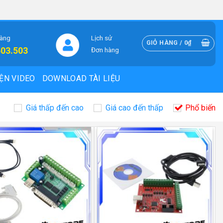
hàng
Lịch sử
GIỎ HÀNG /
0
₫
503.503
Đơn hàng
ỆN VIDEO
DOWNLOAD TÀI LIỆU
Giá thấp đến cao
Giá cao đến thấp
Phổ biến