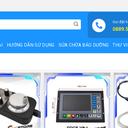
Gọi đặt 
0889.
ẠI
HƯỚNG DẪN SỬ DỤNG
SỬA CHỮA BẢO DƯỠNG
THƯ VI