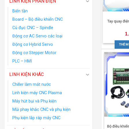
LINH KIỆN PHẦN ĐIỆN
Biến tần
Board – Bộ điều khiển CNC
Tay quay đi
Củ đục CNC – Spindle
1
Động cơ AC Servo các loại
Động cơ Hybrid Servo
THÊM
Động cơ Stepper Motor
PLC – HMI
LINH KIỆN KHÁC
Chiller làm mát nước
Linh kiện máy CNC Plasma
Máy hút bụi và Phụ kiện
Mũi phay khắc CNC và phụ kiện
Phụ kiện lắp ráp máy CNC
Bộ điều khi