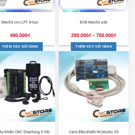
Mach3 cnc LPT 4 trục
BOB Mach3 usb
490.000
₫
290.000
₫
700.000
₫
–
THÊM VÀO GIỎ HÀNG
THÊM VÀO GIỎ HÀNG
iều khiển CNC Shanlong S100
Card điều khiển NCstudio V5