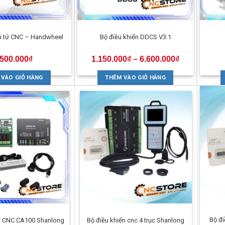
ện tử CNC – Handwheel
Bộ điều khiển DDCS V3.1
.500.000
₫
1.150.000
₫
6.600.000
₫
–
 VÀO GIỎ HÀNG
THÊM VÀO GIỎ HÀNG
Bộ đ
ển CNC CA100 Shanlong
Bộ điều khiển cnc 4 trục Shanlong