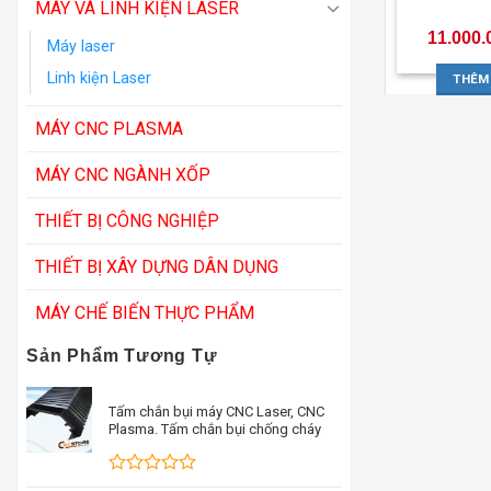
MÁY VÀ LINH KIỆN LASER
11.000.
Máy laser
Linh kiện Laser
THÊM
MÁY CNC PLASMA
MÁY CNC NGÀNH XỐP
THIẾT BỊ CÔNG NGHIỆP
THIẾT BỊ XÂY DỰNG DÂN DỤNG
MÁY CHẾ BIẾN THỰC PHẨM
Sản Phẩm Tương Tự
Tấm chắn bụi máy CNC Laser, CNC
Plasma. Tấm chắn bụi chống cháy
Được