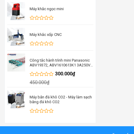
xếp
hạng
Máy khắc ngọc mini
0
5
sao
Được
xếp
hạng
Máy khắc xốp CNC
0
5
sao
Được
xếp
hạng
Công tắc hành trình mini Panasonic
0
ABV19372, ABV1610613K1 3A250V
5
thay thế cho D2VW-5-1M
300.000
₫
sao
ABV19388FA
Được
450.000
₫
xếp
hạng
0
Máy bắn đá khô CO2 - Máy làm sạch
5
bằng đá khô CO2
sao
Được
xếp
hạng
0