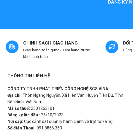
ĐĂNG KÝ N
5
sao
CHÍNH SÁCH GIAO HÀNG
ĐỔI
Giao hàng toàn quốc - Xem hàng trước
Dùng 
khi thanh toán
THÔNG TIN LIÊN HỆ
CÔNG TY TNHH PHÁT TRIỂN CÔNG NGHỆ SCS VINA
Địa chỉ:
Thôn Ngang Nguyễn, Xã Hiên Vân, Huyện Tiên Du, Tỉnh
Bắc Ninh, Việt Nam
Mã số thuế:
2301263101
Đăng ký lần đầu :
26/10/2023
Nơi cấp:
Cục cảnh sát quản lý hành chính về trật tự xã hội.
Số điện Thoại:
091.8866.363