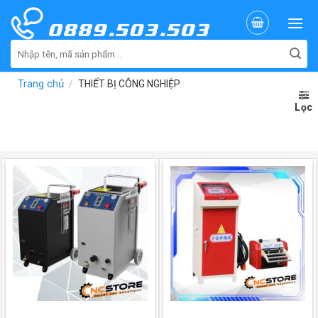
Skip
to
content
Tìm
kiếm:
Trang chủ
/
THIẾT BỊ CÔNG NGHIỆP
Lọc