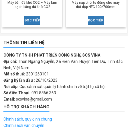
Máy bắn đá khô CO2 – Máy làm
Máy nạp phôi tự động cho máy
sạch bằng đá khô CO2
đột dập NFC-100/700mm
ĐỌC TIẾP
ĐỌC TIẾP
THÔNG TIN LIÊN HỆ
CÔNG TY TNHH PHÁT TRIỂN CÔNG NGHỆ SCS VINA
Địa chỉ:
Thôn Ngang Nguyễn, Xã Hiên Vân, Huyện Tiên Du, Tỉnh Bắc
Ninh, Việt Nam
Mã số thuế:
2301263101
Đăng ký lần đầu :
26/10/2023
Nơi cấp:
Cục cảnh sát quản lý hành chính về trật tự xã hội.
Số điện Thoại:
091.8866.363
Email:
scsvina@gmail.com
HỖ TRỢ KHÁCH HÀNG
Chính sách, quy định chung
Chính sách vận chuyển