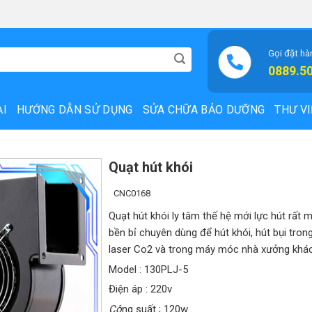
Gọi đặt hà
0889.5
ẠI
HƯỚNG DẪN SỬ DỤNG
SỬA CHỮA BẢO DƯỠNG
THƯ VI
Quạt hút khói
CNC0168
Quạt hút khói ly tâm thế hệ mới lực hút rất 
bền bỉ chuyên dùng để hút khói, hút bụi tro
laser Co2 và trong máy móc nhà xưởng khá
Model : 130PLJ-5
Điện áp : 220v
Cô
ng suất ; 120w