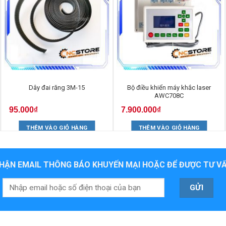
Dây đai răng 3M-15
Bộ điều khiển máy khắc laser
AWC708C
95.000
₫
7.900.000
₫
THÊM VÀO GIỎ HÀNG
THÊM VÀO GIỎ HÀNG
HẬN EMAIL THÔNG BÁO KHUYẾN MẠI HOẶC ĐỂ ĐƯỢC TƯ VẤ