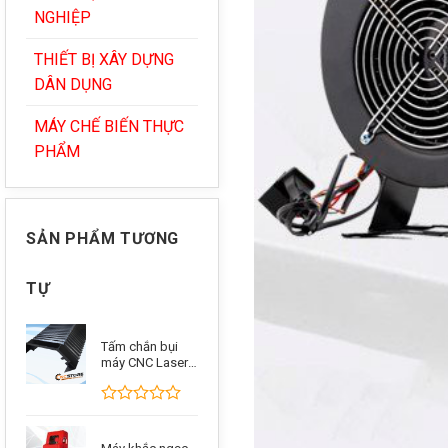
NGHIỆP
THIẾT BỊ XÂY DỰNG
DÂN DỤNG
MÁY CHẾ BIẾN THỰC
PHẨM
SẢN PHẨM TƯƠNG
TỰ
Tấm chắn bụi
máy CNC Laser,
CNC Plasma.
Tấm chắn bụi
chống cháy
Được
xếp