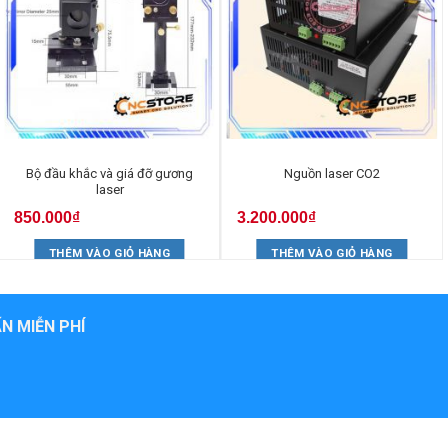
Bộ đầu khắc và giá đỡ gương
Nguồn laser CO2
laser
850.000
₫
3.200.000
₫
THÊM VÀO GIỎ HÀNG
THÊM VÀO GIỎ HÀNG
N MIỄN PHÍ