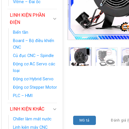
Vitme – Đai ốc
LINH KIỆN PHẦN
ĐIỆN
Biến tần
Board – Bộ điều khiển
CNC
Củ đục CNC – Spindle
Động cơ AC Servo các
loại
Động cơ Hybrid Servo
Động cơ Stepper Motor
PLC – HMI
LINH KIỆN KHÁC
Chiller làm mát nước
Mô tả
Đánh giá (
Linh kiện máy CNC