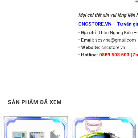
Mọi chi tiết xin vui lòng liên 
CNCSTORE.VN – Tư vấn giải 
• Địa chỉ:
Thôn Ngang Kiều – 
• Email:
scsvina@gmail.com
• Website:
cncstore.vn
• Hotline:
0889.503.503 (Za
SẢN PHẨM ĐÃ XEM