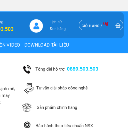
ng
Lịch sử
0
₫
GIỎ HÀNG /
03.503
Đơn hàng
ỆN VIDEO
DOWNLOAD TÀI LIỆU
0889.503.503
Tổng đài hỗ trợ:
Tư vấn giải pháp công nghệ
mạnh mẽ,
ng máy
c
Sản phẩm chính hãng
Bảo hành theo tiêu chuẩn NSX