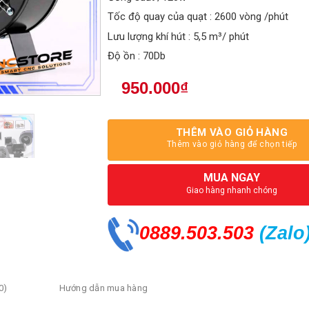
Tốc độ quay của quạt : 2600 vòng /phút
Lưu lượng khí hút : 5,5 m³/ phút
Độ ồn : 70Db
950.000
₫
THÊM VÀO GIỎ HÀNG
Thêm vào giỏ hàng để chọn tiếp
MUA NGAY
Giao hàng nhanh chóng
0889.503.503
(Zalo
0)
Hướng dẫn mua hàng