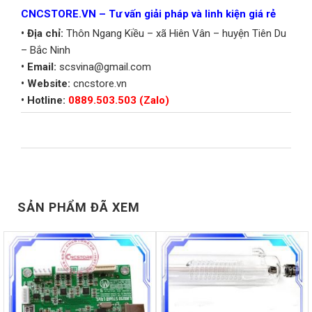
CNCSTORE.VN – Tư vấn giải pháp và linh kiện giá rẻ
• Địa chỉ:
Thôn Ngang Kiều – xã Hiên Vân – huyện Tiên Du
– Bắc Ninh
• Email:
scsvina@gmail.com
• Website:
cncstore.vn
• Hotline:
0889.503.503 (Zalo)
SẢN PHẨM ĐÃ XEM