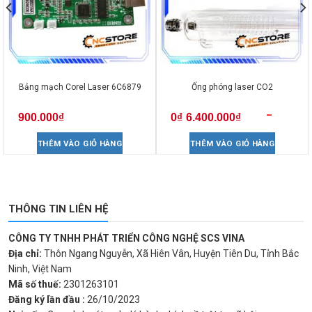
Bảng mạch Corel Laser 6C6879
Ống phóng laser CO2
–
900.000
₫
0
₫
6.400.000
₫
THÊM VÀO GIỎ HÀNG
THÊM VÀO GIỎ HÀNG
THÔNG TIN LIÊN HỆ
CÔNG TY TNHH PHÁT TRIỂN CÔNG NGHỆ SCS VINA
Địa chỉ:
Thôn Ngang Nguyễn, Xã Hiên Vân, Huyện Tiên Du, Tỉnh Bắc
Ninh, Việt Nam
Mã số thuế:
2301263101
Đăng ký lần đầu :
26/10/2023