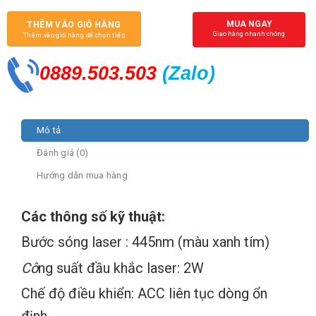
MUA NGAY
THÊM VÀO GIỎ HÀNG
Giao hàng nhanh chóng
Thêm vào giỏ hàng để chọn tiếp
0889.503.503
(Zalo
)
Mô tả
Đánh giá (0)
Hướng dẫn mua hàng
Các thông số kỹ thuật:
Bước sóng laser : 445nm (màu xanh tím)
Cô
ng suất đầu khắc laser: 2W
Chế độ điều khiển: ACC liên tục dòng ổn