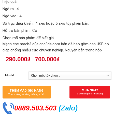
hiệu quả.
Ngõ ra : 4
Ngõ vào : 4
Số trục điều khiển : 4 axis hoặc 5 axis tùy phiên bản.
Hỗ trợ bàn phím : Có
Chọn mã sản phẩm để biết giá
Mạch cnc mach3 của cnc3ds.com bán đã bao gồm cáp USB có
giáp chống nhiễu cực chuyên nghiệp. Nguyên bản trong hộp.
290.000
₫
700.000
₫
–
Model
MUA NGAY
THÊM VÀO GIỎ HÀNG
Giao hàng nhanh chóng
Thêm vào giỏ hàng để chọn tiếp
0889.503.503
(Zalo
)