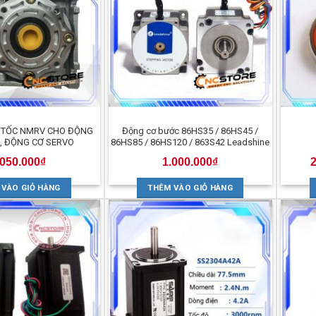
 TỐC NMRV CHO ĐỘNG
Động cơ bước 86HS35 / 86HS45 /
, ĐỘNG CƠ SERVO
86HS85 / 86HS120 / 863S42 Leadshine
.050.000
₫
1.000.000
₫
 VÀO GIỎ HÀNG
THÊM VÀO GIỎ HÀNG