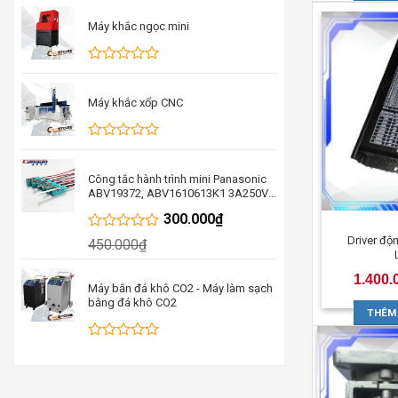
xếp
hạng
Máy khắc ngọc mini
0
5
sao
Được
xếp
hạng
Máy khắc xốp CNC
0
5
sao
Được
xếp
hạng
Công tắc hành trình mini Panasonic
0
ABV19372, ABV1610613K1 3A250V
5
thay thế cho D2VW-5-1M
300.000
₫
sao
ABV19388FA
Được
Driver đ
450.000
₫
xếp
hạng
1.400.
0
Máy bắn đá khô CO2 - Máy làm sạch
5
bằng đá khô CO2
sao
THÊM
Được
xếp
hạng
0