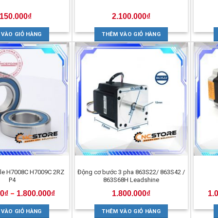
.150.000
₫
2.100.000
₫
 VÀO GIỎ HÀNG
THÊM VÀO GIỎ HÀNG
dle H7008C H7009C 2RZ
Động cơ bước 3 pha 863S22/ 863S42 /
P4
863S68H Leadshine
00
₫
1.800.000
₫
1.800.000
₫
1.
–
 VÀO GIỎ HÀNG
THÊM VÀO GIỎ HÀNG