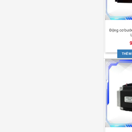
Động cơ bư
THÊM