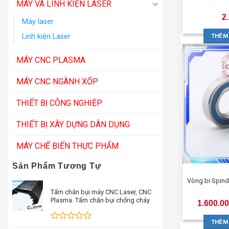
MÁY VÀ LINH KIỆN LASER
2
Máy laser
THÊM
Linh kiện Laser
MÁY CNC PLASMA
MÁY CNC NGÀNH XỐP
THIẾT BỊ CÔNG NGHIỆP
THIẾT BỊ XÂY DỰNG DÂN DỤNG
MÁY CHẾ BIẾN THỰC PHẨM
Sản Phẩm Tương Tự
Vòng bi Spin
Tấm chắn bụi máy CNC Laser, CNC
Plasma. Tấm chắn bụi chống cháy
1.600.0
THÊM
Được