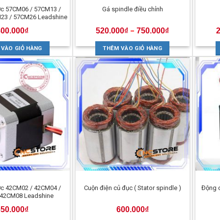
c 57CM06 / 57CM13 /
Gá spindle điều chỉnh
23 / 57CM26 Leadshine
800.000
₫
520.000
₫
750.000
₫
–
 VÀO GIỎ HÀNG
THÊM VÀO GIỎ HÀNG
c 42CM02 / 42CM04 /
Cuộn điện củ đục ( Stator spindle )
Động 
 42CM08 Leadshine
650.000
₫
600.000
₫