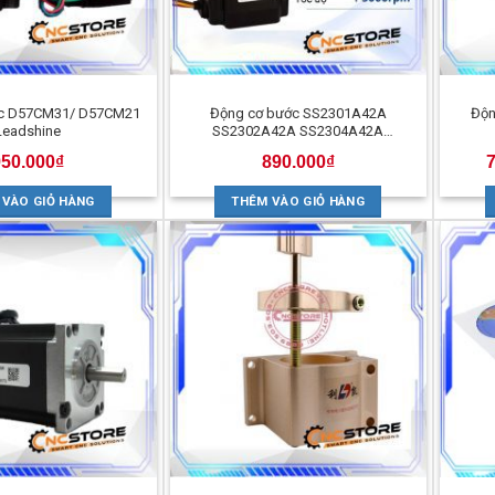
ớc D57CM31/ D57CM21
Động cơ bước SS2301A42A
Độn
Leadshine
SS2302A42A SS2304A42A
SS2305A40A SS1401A10A
950.000
₫
890.000
₫
 VÀO GIỎ HÀNG
THÊM VÀO GIỎ HÀNG