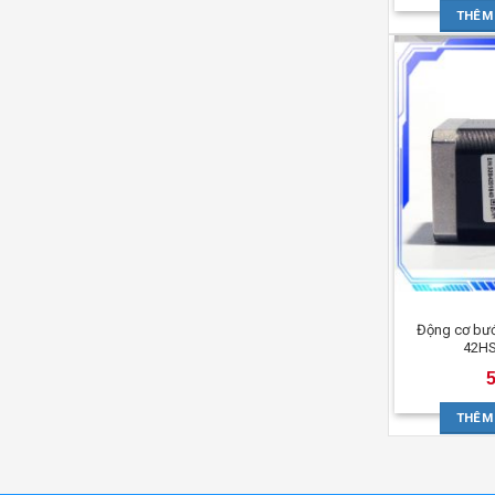
THÊM
Động cơ bướ
42HS
THÊM