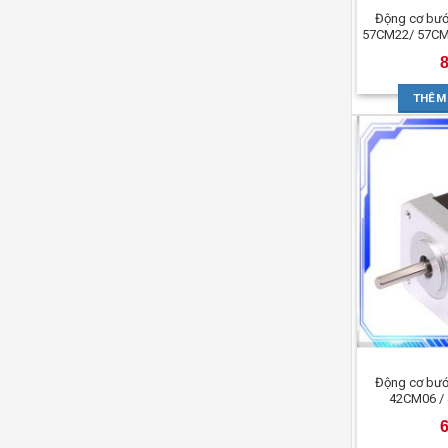
Động cơ bướ
57CM22/ 57CM
THÊM
Động cơ bướ
42CM06 /