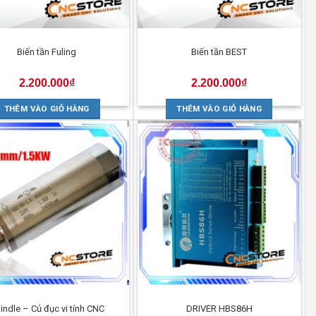
Biến tần Fuling
Biến tần BEST
2.200.000
₫
2.200.000
₫
THÊM VÀO GIỎ HÀNG
THÊM VÀO GIỎ HÀNG
indle – Củ đục vi tính CNC
DRIVER HBS86H