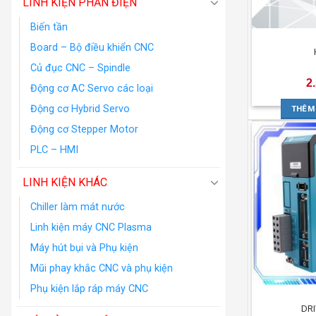
LINH KIỆN PHẦN ĐIỆN
Biến tần
Board – Bộ điều khiển CNC
Củ đục CNC – Spindle
2
Động cơ AC Servo các loại
Động cơ Hybrid Servo
THÊM
Động cơ Stepper Motor
PLC – HMI
LINH KIỆN KHÁC
Chiller làm mát nước
Linh kiện máy CNC Plasma
Máy hút bụi và Phụ kiện
Mũi phay khắc CNC và phụ kiện
Phụ kiện lắp ráp máy CNC
DR