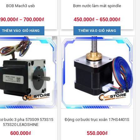
BOB Mach3 usb
Bơm nước làm mát spindle
290.000
₫
700.000
₫
450.000
₫
650.000
₫
–
–
THÊM VÀO GIỎ HÀNG
THÊM VÀO GIỎ HÀNG
cơ bước 3 pha 573S09 573S15
Động cơ bước trục xoắn 17HS4401S
573S20 LEADSHINE
600.000
₫
550.000
₫