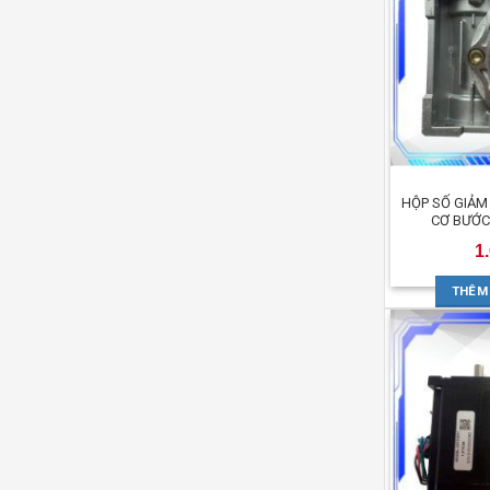
5
sao
HỘP SỐ GIẢM
CƠ BƯỚC
1
THÊM