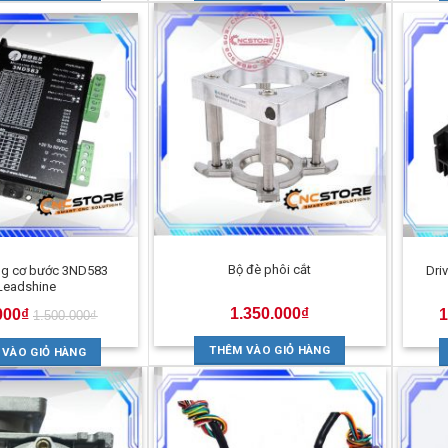
Bộ đè phôi cắt
ộng cơ bước 3ND583
Dri
Leadshine
1.350.000
₫
000
₫
1
1.500.000
₫
THÊM VÀO GIỎ HÀNG
 VÀO GIỎ HÀNG