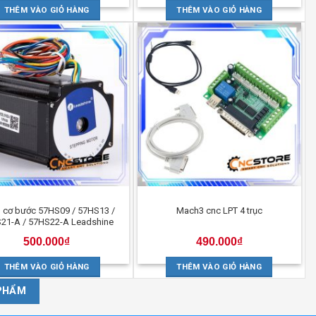
THÊM VÀO GIỎ HÀNG
THÊM VÀO GIỎ HÀNG
 cơ bước 57HS09 / 57HS13 /
Mach3 cnc LPT 4 trục
21-A / 57HS22-A Leadshine
500.000
₫
490.000
₫
THÊM VÀO GIỎ HÀNG
THÊM VÀO GIỎ HÀNG
PHẨM