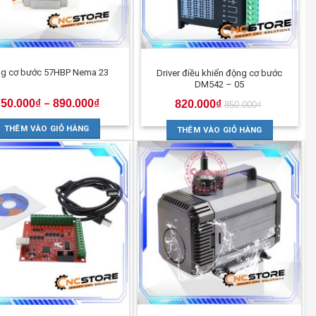
g cơ bước 57HBP Nema 23
Driver điều khiển động cơ bước
DM542 – 05
750.000
₫
890.000
₫
–
820.000
₫
850.000
₫
THÊM VÀO GIỎ HÀNG
THÊM VÀO GIỎ HÀNG