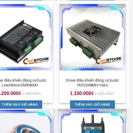
ver điều khiển động cơ bước
Driver điều khiển động cơ bước
Leadshine DMA860H
YKD2608MH-Yako
.200.000
₫
1.100.000
₫
1.300.000
₫
1.150.000
₫
THÊM VÀO GIỎ HÀNG
THÊM VÀO GIỎ HÀNG