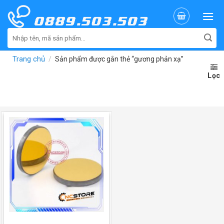
Skip
to
content
Tìm
kiếm:
Trang chủ
/
Sản phẩm được gắn thẻ “gương phản xạ”
Lọc