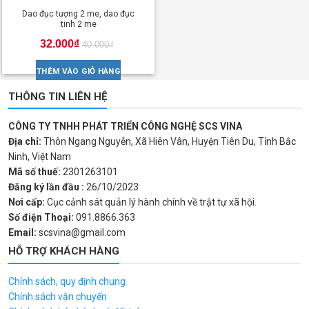
Dao đục tượng 2 me, dao đục
tinh 2 me
32.000
₫
40.000
₫
THÊM VÀO GIỎ HÀNG
THÔNG TIN LIÊN HỆ
CÔNG TY TNHH PHÁT TRIỂN CÔNG NGHỆ SCS VINA
Địa chỉ:
Thôn Ngang Nguyễn, Xã Hiên Vân, Huyện Tiên Du, Tỉnh Bắc
Ninh, Việt Nam
Mã số thuế:
2301263101
Đăng ký lần đầu :
26/10/2023
Nơi cấp:
Cục cảnh sát quản lý hành chính về trật tự xã hội.
Số điện Thoại:
091.8866.363
Email:
scsvina@gmail.com
HỖ TRỢ KHÁCH HÀNG
Chính sách, quy định chung
Chính sách vận chuyển