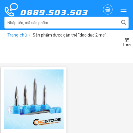
Skip
to
content
Tìm
kiếm:
Trang chủ
/
Sản phẩm được gắn thẻ “dao đục 2 me”
Lọc