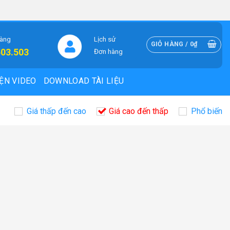
hàng
Lịch sử
GIỎ HÀNG /
0
₫
503.503
Đơn hàng
ỆN VIDEO
DOWNLOAD TÀI LIỆU
Giá thấp đến cao
Giá cao đến thấp
Phổ biến