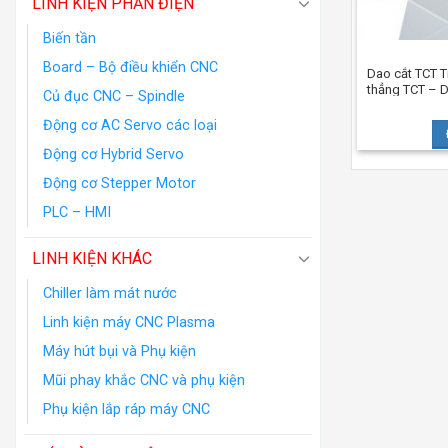
LINH KIỆN PHẦN ĐIỆN
Biến tần
Board – Bộ điều khiển CNC
Dao cắt TCT 
thẳng TCT – 
Củ đục CNC – Spindle
Động cơ AC Servo các loại
Động cơ Hybrid Servo
Động cơ Stepper Motor
PLC – HMI
LINH KIỆN KHÁC
Chiller làm mát nước
Linh kiện máy CNC Plasma
Máy hút bụi và Phụ kiện
Mũi phay khắc CNC và phụ kiện
Phụ kiện lắp ráp máy CNC