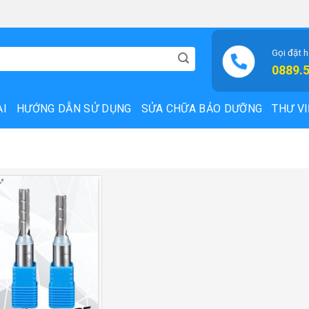
Gọi đặt 
0889.
ẠI
HƯỚNG DẪN SỬ DỤNG
SỬA CHỮA BẢO DƯỠNG
THƯ VI