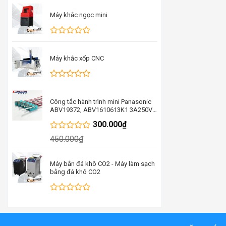
xếp
hạng
Máy khắc ngọc mini
0
5
sao
Được
xếp
hạng
Máy khắc xốp CNC
0
5
sao
Được
xếp
hạng
Công tắc hành trình mini Panasonic
0
ABV19372, ABV1610613K1 3A250V
5
thay thế cho D2VW-5-1M
300.000
₫
sao
ABV19388FA
Được
450.000
₫
xếp
hạng
0
Máy bắn đá khô CO2 - Máy làm sạch
5
bằng đá khô CO2
sao
Được
xếp
hạng
0