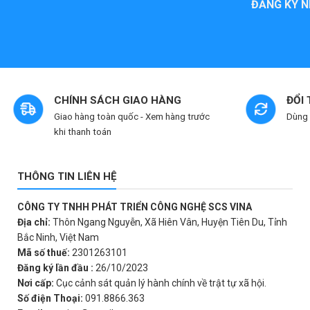
ĐĂNG KÝ N
5
sao
CHÍNH SÁCH GIAO HÀNG
ĐỔI
Giao hàng toàn quốc - Xem hàng trước
Dùng 
khi thanh toán
THÔNG TIN LIÊN HỆ
CÔNG TY TNHH PHÁT TRIỂN CÔNG NGHỆ SCS VINA
Địa chỉ:
Thôn Ngang Nguyễn, Xã Hiên Vân, Huyện Tiên Du, Tỉnh
Bắc Ninh, Việt Nam
Mã số thuế:
2301263101
Đăng ký lần đầu :
26/10/2023
Nơi cấp:
Cục cảnh sát quản lý hành chính về trật tự xã hội.
Số điện Thoại:
091.8866.363