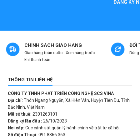
ĐĂNG KÝ N
5
sao
CHÍNH SÁCH GIAO HÀNG
ĐỔI
Giao hàng toàn quốc - Xem hàng trước
Dùng 
khi thanh toán
THÔNG TIN LIÊN HỆ
CÔNG TY TNHH PHÁT TRIỂN CÔNG NGHỆ SCS VINA
Địa chỉ:
Thôn Ngang Nguyễn, Xã Hiên Vân, Huyện Tiên Du, Tỉnh
Bắc Ninh, Việt Nam
Mã số thuế:
2301263101
Đăng ký lần đầu :
26/10/2023
Nơi cấp:
Cục cảnh sát quản lý hành chính về trật tự xã hội.
Số điện Thoại:
091.8866.363