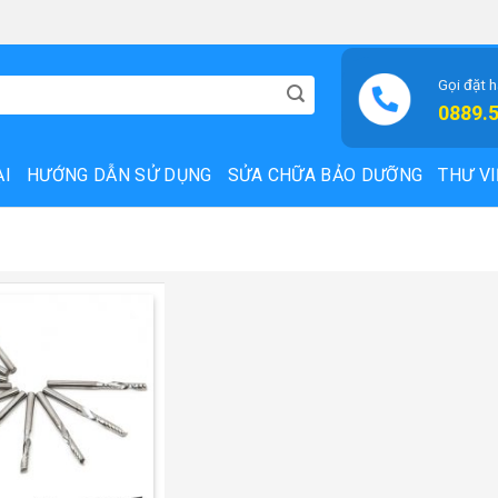
Gọi đặt 
0889.
ẠI
HƯỚNG DẪN SỬ DỤNG
SỬA CHỮA BẢO DƯỠNG
THƯ VI