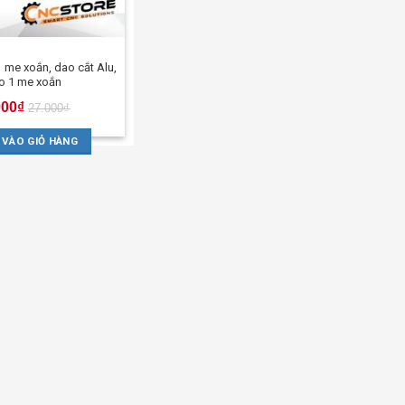
 me xoắn, dao cắt Alu,
o 1 me xoắn
000
₫
27.000
₫
 VÀO GIỎ HÀNG