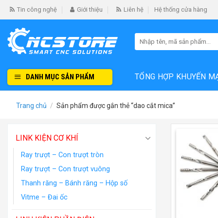
Skip
Tin công nghệ
Giới thiệu
Liên hệ
Hệ thống cửa hàng
to
content
Tìm
kiếm:
TỔNG HỢP KHUYẾN M
DANH MỤC SẢN PHẨM
Trang chủ
/
Sản phẩm được gắn thẻ “dao cắt mica”
LINK KIỆN CƠ KHÍ
Ray trượt – Con trượt tròn
Ray trượt – Con trượt vuông
Thanh răng – Bánh răng – Hộp số
Vitme – Đai ốc