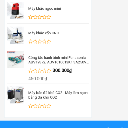
xếp
hạng
Máy khắc ngọc mini
0
5
sao
Được
xếp
hạng
Máy khắc xốp CNC
0
5
sao
Được
xếp
hạng
Công tắc hành trình mini Panasonic
0
ABV19372, ABV1610613K1 3A250V
5
thay thế cho D2VW-5-1M
300.000
₫
sao
ABV19388FA
Được
450.000
₫
xếp
hạng
0
Máy bắn đá khô CO2 - Máy làm sạch
5
bằng đá khô CO2
sao
Được
xếp
hạng
0