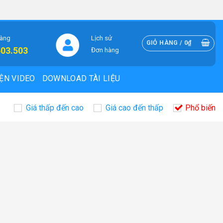
hàng
Lịch sử
GIỎ HÀNG /
0
₫
503.503
Đơn hàng
ỆN VIDEO
DOWNLOAD TÀI LIỆU
Giá thấp đến cao
Giá cao đến thấp
Phổ biến