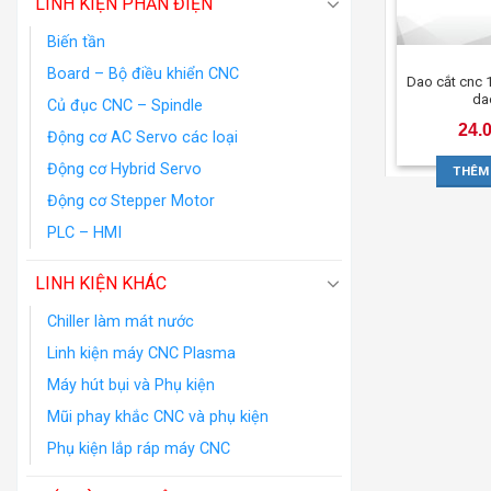
LINH KIỆN PHẦN ĐIỆN
Biến tần
Board – Bộ điều khiển CNC
Dao cắt cnc 1
da
Củ đục CNC – Spindle
24.
Động cơ AC Servo các loại
Động cơ Hybrid Servo
THÊM
Động cơ Stepper Motor
PLC – HMI
LINH KIỆN KHÁC
Chiller làm mát nước
Linh kiện máy CNC Plasma
Máy hút bụi và Phụ kiện
Mũi phay khắc CNC và phụ kiện
Phụ kiện lắp ráp máy CNC