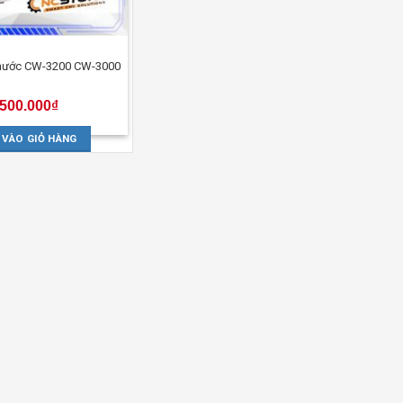
 nước CW-3200 CW-3000
.500.000
₫
 VÀO GIỎ HÀNG