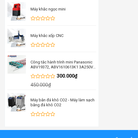
xếp
hạng
Máy khắc ngọc mini
0
5
sao
Được
xếp
hạng
Máy khắc xốp CNC
0
5
sao
Được
xếp
hạng
Công tắc hành trình mini Panasonic
0
ABV19372, ABV1610613K1 3A250V
5
thay thế cho D2VW-5-1M
300.000
₫
sao
ABV19388FA
Được
450.000
₫
xếp
hạng
0
Máy bắn đá khô CO2 - Máy làm sạch
5
bằng đá khô CO2
sao
Được
xếp
hạng
0