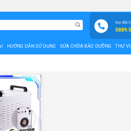
Gọi đặt 
0889.
ẠI
HƯỚNG DẪN SỬ DỤNG
SỬA CHỮA BẢO DƯỠNG
THƯ VI