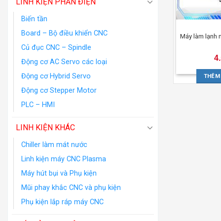
LINH KIỆN PHẦN ĐIỆN
Biến tần
Board – Bộ điều khiển CNC
Máy làm lạnh
Củ đục CNC – Spindle
4
Động cơ AC Servo các loại
Động cơ Hybrid Servo
THÊM
Động cơ Stepper Motor
PLC – HMI
LINH KIỆN KHÁC
Chiller làm mát nước
Linh kiện máy CNC Plasma
Máy hút bụi và Phụ kiện
Mũi phay khắc CNC và phụ kiện
Phụ kiện lắp ráp máy CNC