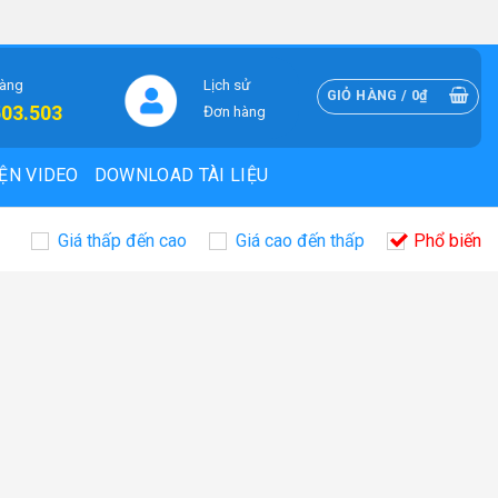
hàng
Lịch sử
GIỎ HÀNG /
0
₫
503.503
Đơn hàng
ỆN VIDEO
DOWNLOAD TÀI LIỆU
Giá thấp đến cao
Giá cao đến thấp
Phổ biến