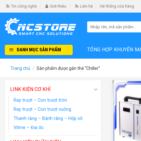
Skip
Tin công nghệ
Giới thiệu
Liên hệ
Hệ thống cửa hàng
to
content
Tìm
kiếm:
TỔNG HỢP KHUYẾN M
DANH MỤC SẢN PHẨM
Trang chủ
/
Sản phẩm được gắn thẻ “Chiller”
LINK KIỆN CƠ KHÍ
Ray trượt – Con trượt tròn
Ray trượt – Con trượt vuông
Thanh răng – Bánh răng – Hộp số
Vitme – Đai ốc