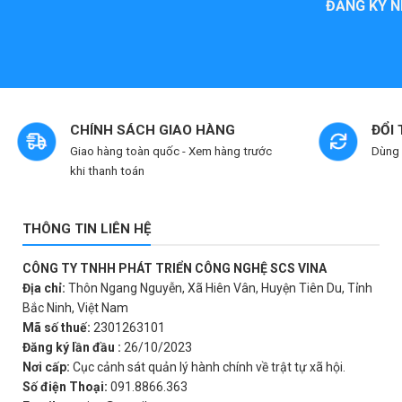
ĐĂNG KÝ N
5
sao
CHÍNH SÁCH GIAO HÀNG
ĐỔI
Giao hàng toàn quốc - Xem hàng trước
Dùng 
khi thanh toán
THÔNG TIN LIÊN HỆ
CÔNG TY TNHH PHÁT TRIỂN CÔNG NGHỆ SCS VINA
Địa chỉ:
Thôn Ngang Nguyễn, Xã Hiên Vân, Huyện Tiên Du, Tỉnh
Bắc Ninh, Việt Nam
Mã số thuế:
2301263101
Đăng ký lần đầu :
26/10/2023
Nơi cấp:
Cục cảnh sát quản lý hành chính về trật tự xã hội.
Số điện Thoại:
091.8866.363