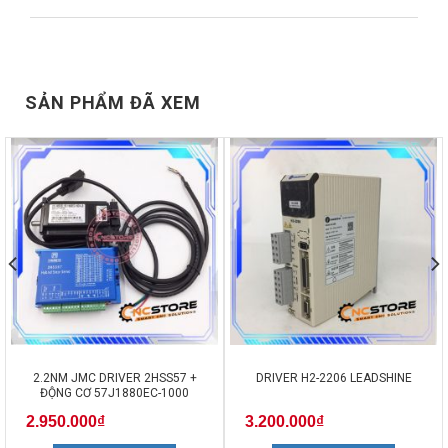
SẢN PHẨM ĐÃ XEM
2.2NM JMC DRIVER 2HSS57 +
DRIVER H2-2206 LEADSHINE
ĐỘNG CƠ 57J1880EC-1000
2.950.000
₫
3.200.000
₫