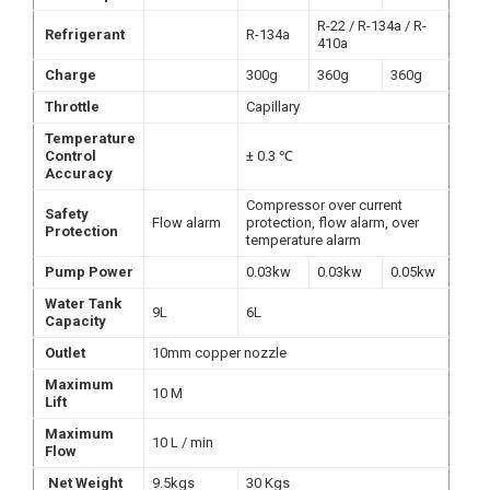
R-22 / R-134a / R-
Refrigerant
R-134a
410a
Charge
300g
360g
360g
Throttle
Capillary
Temperature
Control
± 0.3 ℃
Accuracy
Compressor over current
Safety
Flow alarm
protection, flow alarm, over
Protection
temperature alarm
Pump Power
0.03kw
0.03kw
0.05kw
Water Tank
9L
6L
Capacity
Outlet
10mm copper nozzle
Maximum
10 M
Lift
Maximum
10 L / min
Flow
Net Weight
9.5kgs
30 Kgs