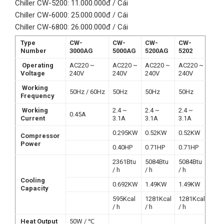
Chiller CW-5200: 11.000.000đ / Cái
Chiller CW-6000: 25.000.000đ / Cái
Chiller CW-6800: 26.000.000đ / Cái
Type
CW-
CW-
CW-
CW-
Number
3000AG
5000AG
5200AG
5202
Operating
AC220 ~
AC220 ~
AC220 ~
AC220 ~
Voltage
240V
240V
240V
240V
Working
50Hz / 60Hz
50Hz
50Hz
50Hz
Frequency
Working
2.4 ~
2.4 ~
2.4 ~
0.45A
Current
3.1A
3.1A
3.1A
0.295KW
0.52KW
0.52KW
Compressor
Power
0.40HP
0.71HP
0.71HP
2361Btu
5084Btu
5084Btu
/ h
/ h
/ h
Cooling
0.692KW
1.49KW
1.49KW
Capacity
595Kcal
1281Kcal
1281Kcal
/ h
/ h
/ h
Heat Output
50W / ℃