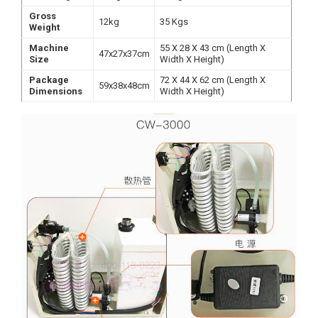
Gross
12kg
35 Kgs
Weight
Machine
55 X 28 X 43 cm (Length X
47x27x37cm
Size
Width X Height)
Package
72 X 44 X 62 cm (Length X
59x38x48cm
Dimensions
Width X Height)