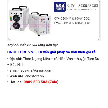
Mọi chi tiết xin vui lòng liên hệ:
CNCSTORE.VN – Tư vấn giải pháp và linh kiện giá rẻ
• Địa chỉ:
Thôn Ngang Kiều – xã Hiên Vân – huyện Tiên Du
– Bắc Ninh
• Email:
scsvina@gmail.com
• Website:
cncstore.vn
• Hotline:
0889.503.503 (Zalo)