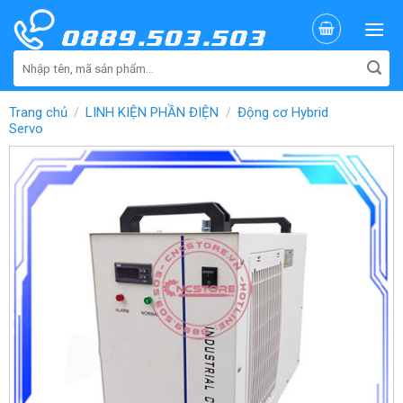
Skip
to
content
Tìm
kiếm:
Trang chủ
LINH KIỆN PHẦN ĐIỆN
Động cơ Hybrid
/
/
Servo