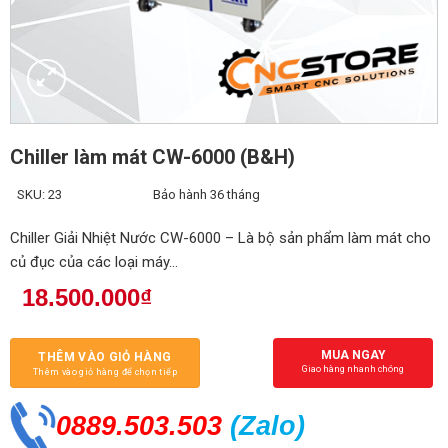
Chiller làm mát CW-6000 (B&H)
SKU: 23
Bảo hành 36 tháng
Chiller Giải Nhiệt Nước CW-6000 – Là bộ sản phẩm làm mát cho
củ đục của các loại máy…
18.500.000
₫
MUA NGAY
THÊM VÀO GIỎ HÀNG
Giao hàng nhanh chóng
Thêm vào giỏ hàng để chọn tiếp
0889.503.503
(Zalo
)