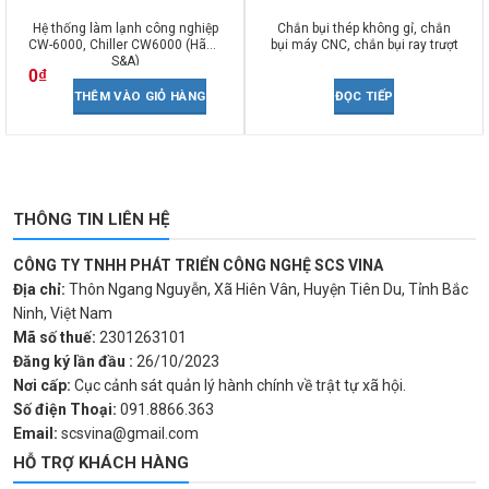
Hệ thống làm lạnh công nghiệp
Chắn bụi thép không gỉ, chắn
CW-6000, Chiller CW6000 (Hãng
bụi máy CNC, chắn bụi ray trượt
S&A)
0
₫
THÊM VÀO GIỎ HÀNG
ĐỌC TIẾP
THÔNG TIN LIÊN HỆ
CÔNG TY TNHH PHÁT TRIỂN CÔNG NGHỆ SCS VINA
Địa chỉ:
Thôn Ngang Nguyễn, Xã Hiên Vân, Huyện Tiên Du, Tỉnh Bắc
Ninh, Việt Nam
Mã số thuế:
2301263101
Đăng ký lần đầu :
26/10/2023
Nơi cấp:
Cục cảnh sát quản lý hành chính về trật tự xã hội.
Số điện Thoại:
091.8866.363
Email:
scsvina@gmail.com
HỖ TRỢ KHÁCH HÀNG