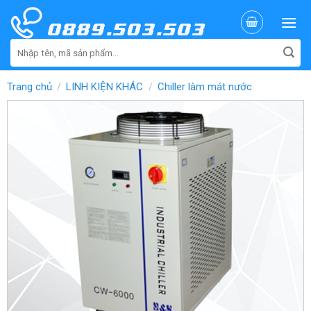
Skip
to
content
Tìm
kiếm:
Trang chủ
LINH KIỆN KHÁC
Chiller làm mát nước
/
/